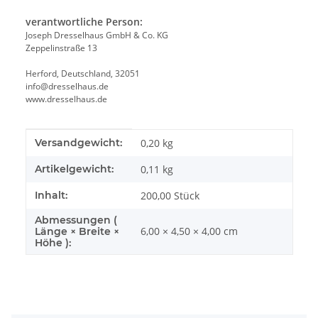
verantwortliche Person:
Joseph Dresselhaus GmbH & Co. KG
Zeppelinstraße 13
Herford, Deutschland, 32051
info@dresselhaus.de
www.dresselhaus.de
Produkteigenschaft
Wert
Versandgewicht:
0,20 kg
Artikelgewicht:
0,11
kg
Inhalt:
200,00 Stück
Abmessungen (
6,00 × 4,50 × 4,00 cm
Länge × Breite ×
Höhe ):