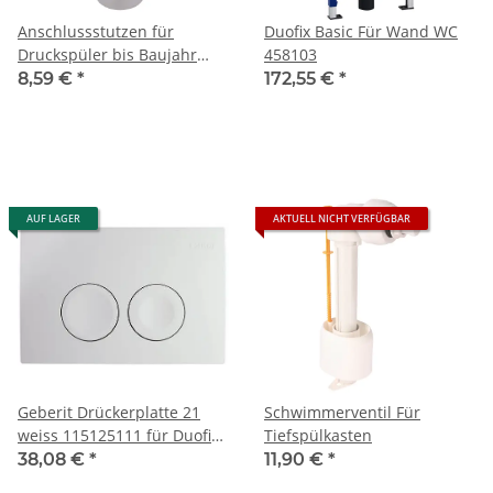
Anschlussstutzen für
Duofix Basic Für Wand WC
Druckspüler bis Baujahr
458103
11/2011
8,59 €
*
172,55 €
*
AUF LAGER
AKTUELL NICHT VERFÜGBAR
Geberit Drückerplatte 21
Schwimmerventil Für
weiss 115125111 für Duofix
Tiefspülkasten
Basic
38,08 €
*
11,90 €
*