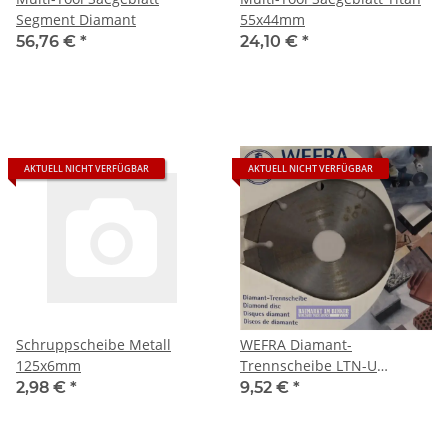
Segment Diamant
55x44mm
56,76 €
*
24,10 €
*
AKTUELL NICHT VERFÜGBAR
AKTUELL NICHT VERFÜGBAR
Schruppscheibe Metall
WEFRA Diamant-
125x6mm
Trennscheibe LTN-U
Universal Beton Ziegel 115
2,98 €
*
9,52 €
*