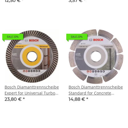
115x22,23 Standard For
12,50 €
*
3,57 €
*
Concr
SALE 33%
SALE 23%
Bosch Diamanttrennscheibe
Bosch Diamanttrennscheibe
Expert for Universal Turbo
Standard for Concrete
125 x 22,23 x 2,2 x 12 mm
125x22,23 Standard For
23,80 €
*
14,88 €
*
Concr