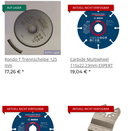
AUF LAGER
AKTUELL NICHT VERFÜGBAR
Rondo T Trennscheibe 125
Carbide Multiwheel
mm
115x22.23mm EXPERT
17,26 €
*
19,04 €
*
AKTUELL NICHT VERFÜGBAR
AKTUELL NICHT VERFÜGBAR