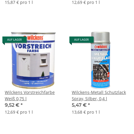
15,87 € pro 1 l
12,69 € pro 1 l
AUF LAGER
AUF LAGER
Wilckens Vorstreichfarbe
Wilckens-Metall Schutzlack
Weiß 0,75 l
Spray, Silber, 0,4 l
9,52 €
*
5,47 €
*
12,69 € pro 1 l
13,68 € pro 1 l