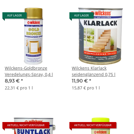
AUF LAGER
AUF LAGER
Wilckens-Goldbronze
Wilckens Klarlack
Veredelungs-Spray, 0,4 l
seidenglänzend 0,75 l
8,93 €
*
11,90 €
*
22,31 € pro 1 l
15,87 € pro 1 l
AKTUELL NICHT VERFÜGBAR
AKTUELL NICHT VERFÜGBAR