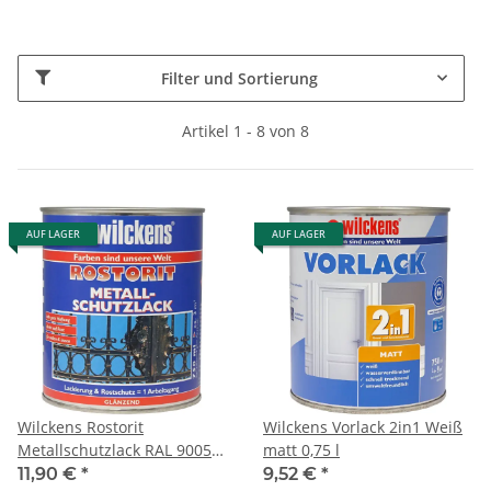
Filter und Sortierung
Artikel 1 - 8 von 8
AUF LAGER
AUF LAGER
Wilckens Rostorit
Wilckens Vorlack 2in1 Weiß
Metallschutzlack RAL 9005
matt 0,75 l
Tiefschwarz glänzend 0,75 l
11,90 €
*
9,52 €
*