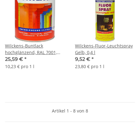
Wilckens-Buntlack
Wilckens-Fluor-Leuchtspray
hochglänzend, RAL 7001,
Gelb, 0,4 l
Silbergrau, 2,5 l
25,59 €
*
9,52 €
*
10,23 € pro 1 l
23,80 € pro 1 l
Artikel 1 - 8 von 8