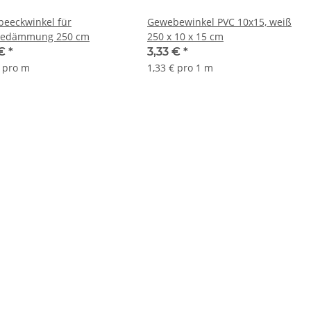
eeckwinkel für
Gewebewinkel PVC 10x15, weiß
edämmung 250 cm
250 x 10 x 15 cm
 €
*
3,33 €
*
€ pro m
1,33 € pro 1 m