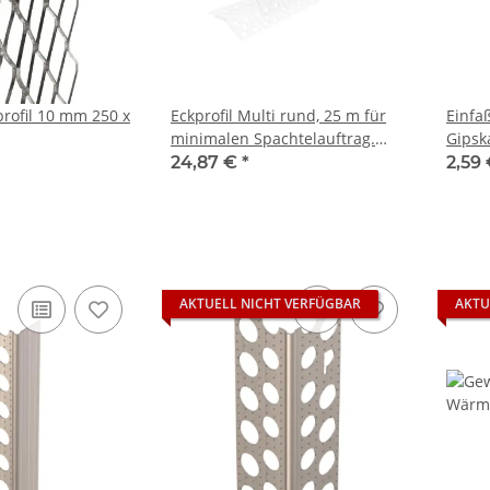
rofil 10 mm 250 x
Eckprofil Multi rund, 25 m für
Einfa
minimalen Spachtelauftrag.
Gipsk
Winkel einstellbar zwischen
24,87 €
*
2,59
50Grad und 180Grad
indiviuelles Ablängen ohne
Verschnitt. 25m 27 x 27 x 9
AKTUELL NICHT VERFÜGBAR
AKTU