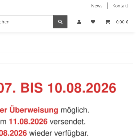
News
Kontakt
Baustoffe
Belüftung & Entlüftung
Bodenbelä
0,00 €