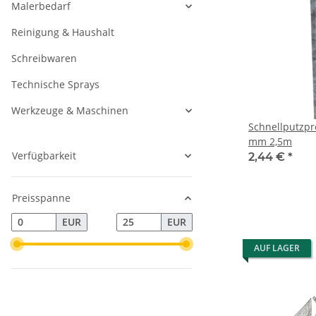
Malerbedarf
Reinigung & Haushalt
Schreibwaren
Technische Sprays
Werkzeuge & Maschinen
Schnellputzpro
mm 2,5m
Verfügbarkeit
2,44 €
*
Preisspanne
EUR
EUR
AUF LAGER