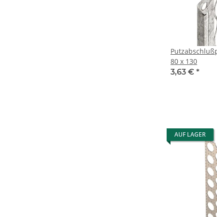
Putzabschlußp
80 x 130
3,63 €
*
AUF LAGER