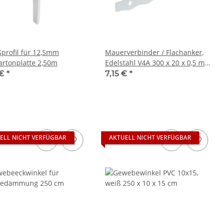
ßprofil für 12,5mm
Mauerverbinder / Flachanker,
artonplatte 2,50m
Edelstahl V4A 300 x 20 x 0,5 mm
10 St
 €
*
7,15 €
*
ELL NICHT VERFÜGBAR
AKTUELL NICHT VERFÜGBAR