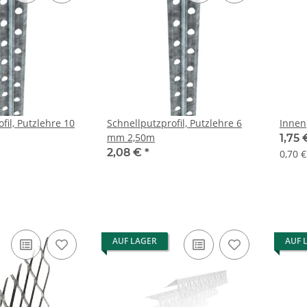
fil, Putzlehre 10
Schnellputzprofil, Putzlehre 6
mm 2,50m
1,75
2,08 €
*
0,70 
AUF LAGER
AUF 