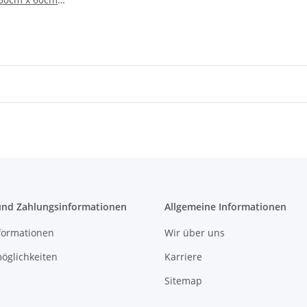
. 4 mm 250 x 60 x
und Zahlungsinformationen
Allgemeine Informationen
formationen
Wir über uns
öglichkeiten
Karriere
Sitemap