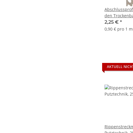
Abschlussprof
den Trockenb
Aluminium, 1
2,25 €
*
Prägung 250 
0,90 € pro 1 m
AKTUELL NICH
Rippenstreckmetall
Putztechnik, 