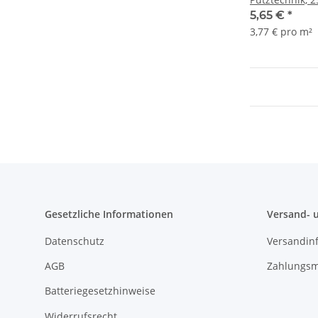
Rippenhöhe ca
5,65 €
*
0,3
3,77 € pro m²
Gesetzliche Informationen
Versand- 
Datenschutz
Versandin
AGB
Zahlungsm
Batteriegesetzhinweise
Widerrufsrecht