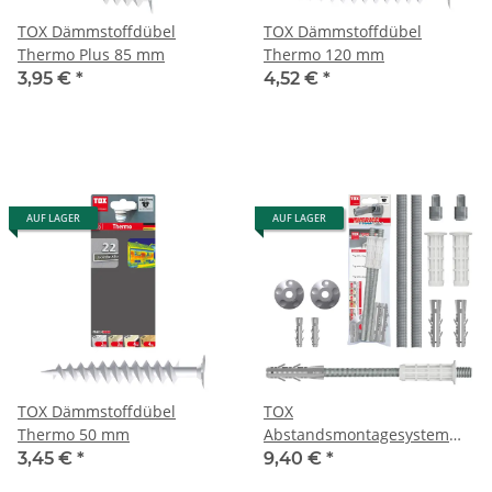
TOX Dämmstoffdübel
TOX Dämmstoffdübel
Thermo Plus 85 mm
Thermo 120 mm
3,95 €
*
4,52 €
*
AUF LAGER
AUF LAGER
TOX Dämmstoffdübel
TOX
Thermo 50 mm
Abstandsmontagesystem
Thermo Proof Mini M8 x 160
3,45 €
*
9,40 €
*
mm / Klemmstärke: 120 mm