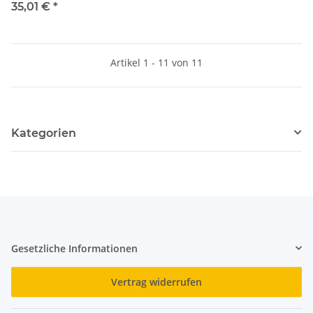
Metal 8x90 mm
35,01 €
*
Artikel 1 - 11 von 11
Kategorien
Gesetzliche Informationen
Vertrag widerrufen