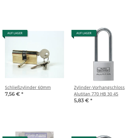
AUF LAGER
AUF LAGER
Schließzylinder 60mm
Zylinder-Vorhangschloss
Alutitan 770 HB 30 45
7,56 €
*
5,83 €
*