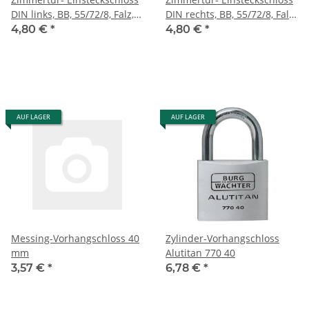
DIN links, BB, 55/72/8, Falz,
DIN rechts, BB, 55/72/8, Falz,
Stulpe silber lackiert
Stulpe silber lackiert
4,80 €
*
4,80 €
*
AUF LAGER
AUF LAGER
Messing-Vorhangschloss 40
Zylinder-Vorhangschloss
mm
Alutitan 770 40
3,57 €
*
6,78 €
*