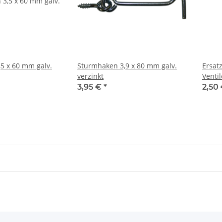
5 x 60 mm galv.
Sturmhaken 3,9 x 80 mm galv.
Ersat
verzinkt
Venti
verch
3,95 €
*
2,50