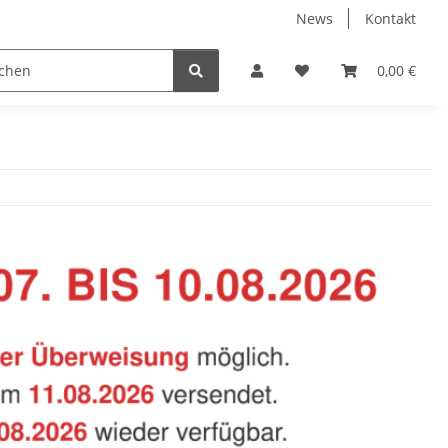
News
Kontakt
Baustoffe
Belüftung & Entlüftung
Bodenbelä
0,00 €