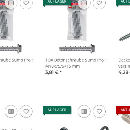
AUF LAGER
AUF 
raube Sumo Pro 1
TOX Betonschraube Sumo Pro 1
Decke
M10x75/5+15 mm
verzin
3,81 €
*
4,28
AUF LAGER
AKTU