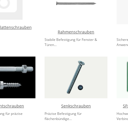
lattenschrauben
Rahmenschrauben
Stabile Befestigung für Fenster &
Sichere
Türen...
Anwend
ntschrauben
Senkschrauben
SP
ng für präzise
Präzise Befestigung für
Hochwe
flächenbündige...
Verbin