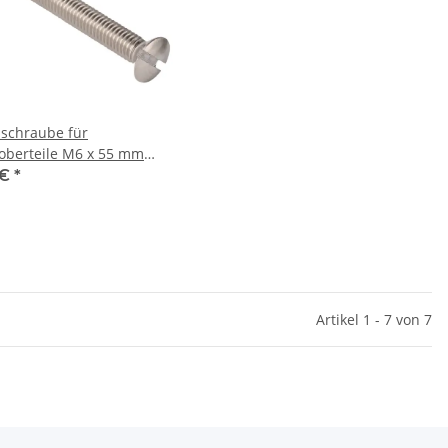
zschraube für
loberteile M6 x 55 mm
romt
 €
*
Artikel 1 - 7 von 7