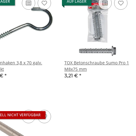
LAGER
AUF LAGER
nhaken 3,8 x 70 galv.
TOX Betonschraube Sumo Pro 1
kt
M8x75 mm
 €
*
3,21 €
*
ELL NICHT VERFÜGBAR