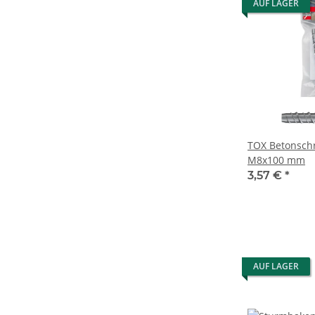
AUF LAGER
TOX Betonsch
M8x100 mm
3,57 €
*
AUF LAGER