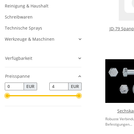
Reinigung & Haushalt
Schreibwaren
Technische Sprays
JD-79 Spanp
Werkzeuge & Maschinen
Verfügbarkeit
Preisspanne
EUR
EUR
Sechska
Robuste Verbindu
Befestigungen...