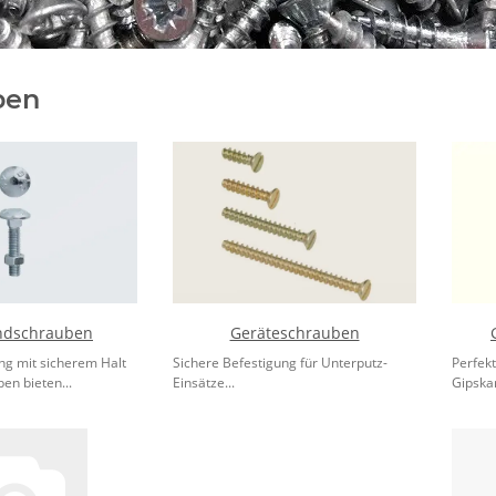
ben
ndschrauben
Geräteschrauben
ung mit sicherem Halt
Sichere Befestigung für Unterputz-
Perfek
en bieten...
Einsätze...
Gipskar