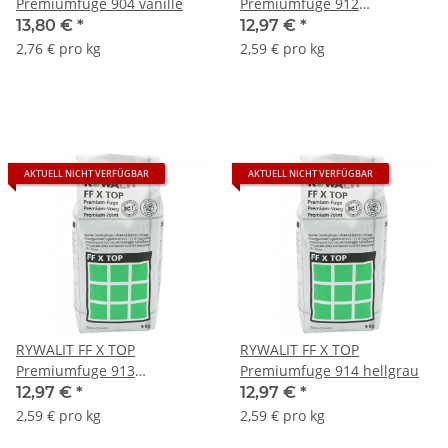
Premiumfuge 904 vanille
Premiumfuge 912
manhattan
13,80 €
*
12,97 €
*
2,76 € pro kg
2,59 € pro kg
AKTUELL NICHT VERFÜGBAR
AKTUELL NICHT VERFÜGBAR
RYWALIT FF X TOP
RYWALIT FF X TOP
Premiumfuge 913
Premiumfuge 914 hellgrau
dunkelgrau
12,97 €
*
12,97 €
*
2,59 € pro kg
2,59 € pro kg