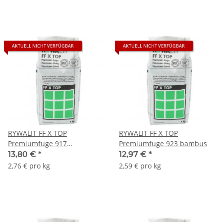
AKTUELL NICHT VERFÜGBAR
AKTUELL NICHT VERFÜGBAR
RYWALIT FF X TOP
RYWALIT FF X TOP
Premiumfuge 917
Premiumfuge 923 bambus
betongrau
13,80 €
*
12,97 €
*
2,76 € pro kg
2,59 € pro kg