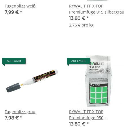
Fugenblizz weiß
RYWALIT FF X TOP
Premiumfuge 915 silbergrau
7,99 €
*
13,80 €
*
2,76 € pro kg
AUF LAGER
AUF LAGER
Fugenblizz grau
RYWALIT FF X TOP
Premiumfuge 950
7,98 €
*
basaltgrau
13,80 €
*