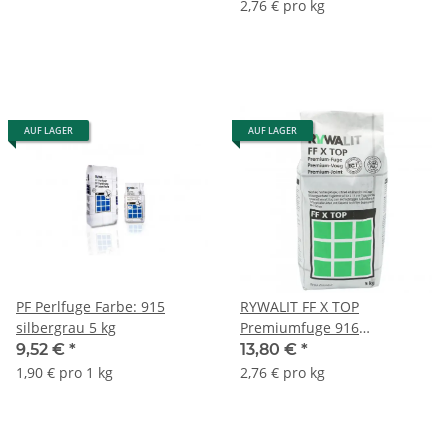
2,76 € pro kg
AUF LAGER
AUF LAGER
PF Perlfuge Farbe: 915
RYWALIT FF X TOP
silbergrau 5 kg
Premiumfuge 916
zementgrau
9,52 €
*
13,80 €
*
1,90 € pro 1 kg
2,76 € pro kg