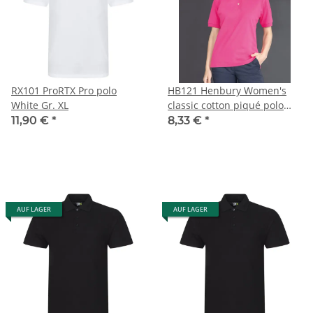
RX101 ProRTX Pro polo
HB121 Henbury Women's
White Gr. XL
classic cotton piqué polo
shirt White Gr. XL
11,90 €
*
8,33 €
*
AUF LAGER
AUF LAGER