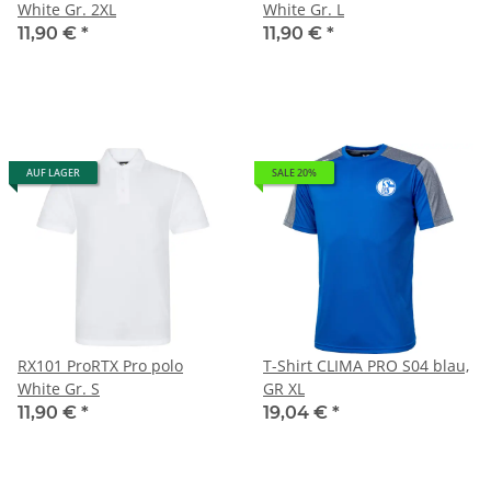
White Gr. 2XL
White Gr. L
11,90 €
*
11,90 €
*
AUF LAGER
SALE 20%
RX101 ProRTX Pro polo
T-Shirt CLIMA PRO S04 blau,
White Gr. S
GR XL
11,90 €
*
19,04 €
*