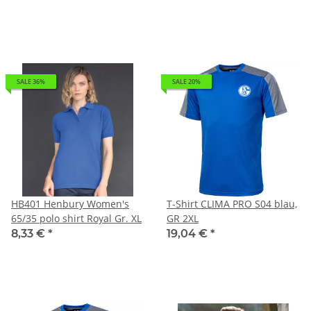
SALE 36%
SALE 20%
HB401 Henbury Women's
T-Shirt CLIMA PRO S04 blau,
65/35 polo shirt Royal Gr. XL
GR 2XL
8,33 €
*
19,04 €
*