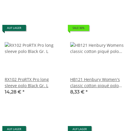
AUF LAGER
SALE 36%
RX102 ProRTX Pro long
HB121 Henbury Women's
sleeve polo Black Gr. L
classic cotton piqué polo
shirt White Gr. L
14,28 €
*
8,33 €
*
AUF LAGER
AUF LAGER