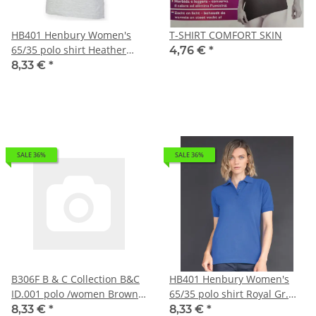
HB401 Henbury Women's
T-SHIRT COMFORT SKIN
65/35 polo shirt Heather
4,76 €
*
Grey Gr. 3XL
8,33 €
*
SALE 36%
SALE 36%
B306F B & C Collection B&C
HB401 Henbury Women's
ID.001 polo /women Brown
65/35 polo shirt Royal Gr.
Gr. 2XL
3XL
8,33 €
*
8,33 €
*