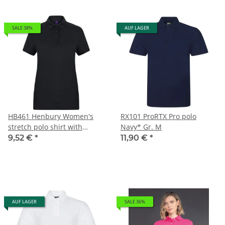
SALE 38%
AUF LAGER
HB461 Henbury Women's
RX101 ProRTX Pro polo
stretch polo shirt with
Navy* Gr. M
wicking finish (slim fit)
9,52 €
*
11,90 €
*
Navy* Gr. XL
AUF LAGER
SALE 36%