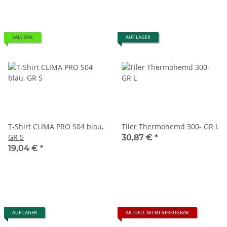
SALE 20%
AUF LAGER
T-Shirt CLIMA PRO S04 blau,
Tiler Thermohemd 300- GR L
GR S
30,87 €
*
19,04 €
*
AUF LAGER
AKTUELL NICHT VERFÜGBAR