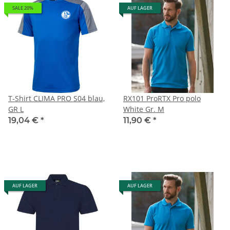
SALE 20%
AUF LAGER
T-Shirt CLIMA PRO S04 blau,
RX101 ProRTX Pro polo
GR L
White Gr. M
19,04 €
*
11,90 €
*
AUF LAGER
AUF LAGER