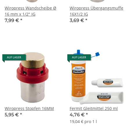
Wiropress Wandscheibe Ø
Wiropress Übergangsmuffe
16 mm x 1/2" IG
16X1/2 IG
7,99 €
*
3,69 €
*
AUF LAGER
AUF LAGER
Wiropress Stopfen 16MM
Fermit Gleitmittel 250 ml
5,95 €
*
4,76 €
*
19,04 € pro 1 l