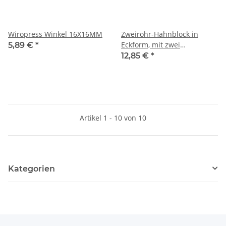
Wiropress Winkel 16X16MM
Zweirohr-Hahnblock in
Eckform, mit zwei
5,89 €
*
Anschlussnippeln, 1/2" x
12,85 €
*
50mm, MS-vernickelt
Artikel 1 - 10 von 10
Kategorien