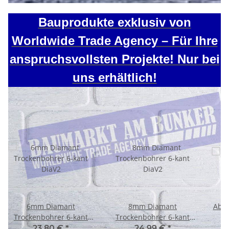
Bauprodukte exklusiv von
Worldwide Trade Agency – Für Ihre
anspruchsvollsten Projekte! Nur bei
uns erhältlich!
6mm Diamant
8mm Diamant
Abfa
Trockenbohrer 6-kant
Trockenbohrer 6-kant
DiaV2
DiaV2
23,80 €
*
24,99 €
*