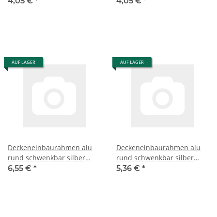
sandstrahlt
4,05 €
*
4,05 €
*
AUF LAGER
AUF LAGER
Deckeneinbaurahmen alu
Deckeneinbaurahmen alu
rund schwenkbar silber
rund schwenkbar silber
schwarz Silber schwarz
schwarz
6,55 €
*
5,36 €
*