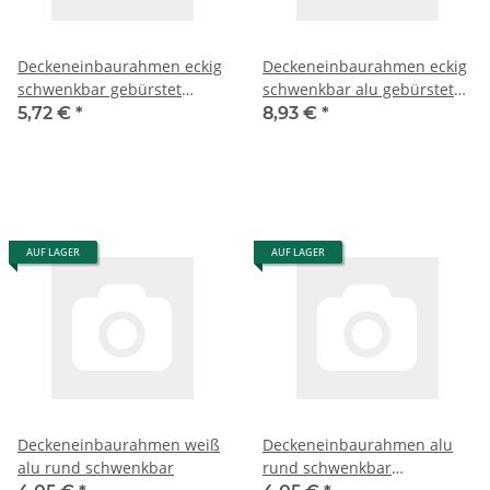
Deckeneinbaurahmen eckig
Deckeneinbaurahmen eckig
schwenkbar gebürstet
schwenkbar alu gebürstet
65mm
81mm
5,72 €
*
8,93 €
*
AUF LAGER
AUF LAGER
Deckeneinbaurahmen weiß
Deckeneinbaurahmen alu
alu rund schwenkbar
rund schwenkbar