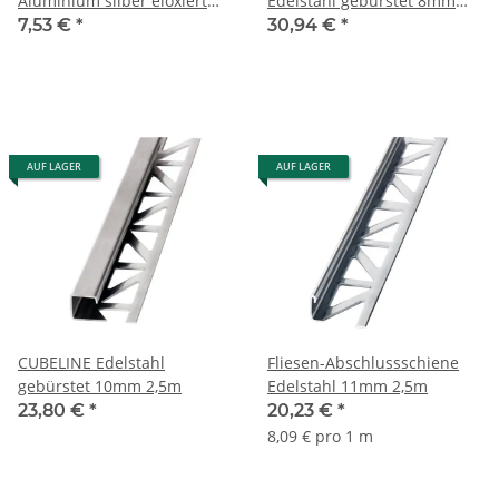
Aluminium silber eloxiert
Edelstahl gebürstet 8mm
8mm
2,5m
7,53 €
*
30,94 €
*
AUF LAGER
AUF LAGER
CUBELINE Edelstahl
Fliesen-Abschlussschiene
gebürstet 10mm 2,5m
Edelstahl 11mm 2,5m
23,80 €
*
20,23 €
*
8,09 € pro 1 m