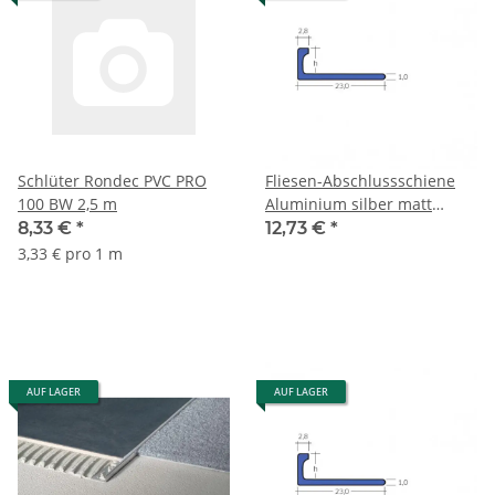
Schlüter Rondec PVC PRO
Fliesen-Abschlussschiene
100 BW 2,5 m
Aluminium silber matt
eloxiert 6mm 2,5m
8,33 €
*
12,73 €
*
3,33 € pro 1 m
AUF LAGER
AUF LAGER