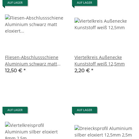
AUF LAGER
AUF LAGER
Fliesen-Abschlussschiene
Viertelkreis Außenecke
Aluminium schwarz matt
Kunststoff weiß 12,5mm
eloxiert 8mm 2,5m
12,50 €
*
2,20 €
*
AUF LAGER
AUF LAGER