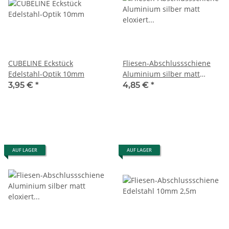
CUBELINE Eckstück
Fliesen-Abschlussschiene
Edelstahl-Optik 10mm
Aluminium silber matt
eloxiert 11mm 1m
3,95 €
*
4,85 €
*
AUF LAGER
AUF LAGER