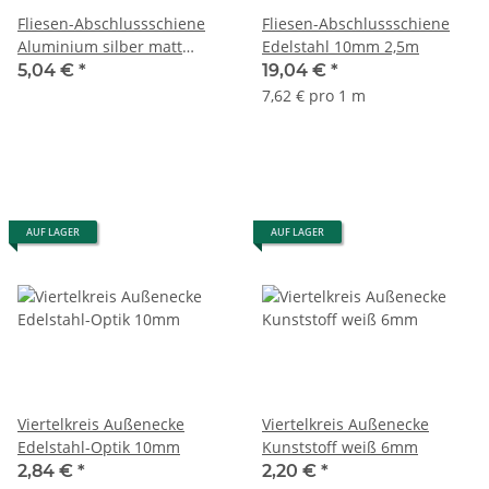
Fliesen-Abschlussschiene
Fliesen-Abschlussschiene
Aluminium silber matt
Edelstahl 10mm 2,5m
eloxiert 12,5mm 1m
5,04 €
*
19,04 €
*
7,62 € pro 1 m
AUF LAGER
AUF LAGER
Viertelkreis Außenecke
Viertelkreis Außenecke
Edelstahl-Optik 10mm
Kunststoff weiß 6mm
2,84 €
*
2,20 €
*