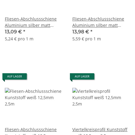
Fliesen-Abschlussschiene
Fliesen-Abschlussschiene
Aluminium silber matt
Aluminium silber matt
eloxiert 11mm 2,5m
eloxiert 12,5mm 2,5m
13,09 €
*
13,98 €
*
5,24 € pro 1 m
5,59 € pro 1 m
AUF LAGER
AUF LAGER
Fliesen-Abschlussschiene
Viertelkreisprofil Kunststoff