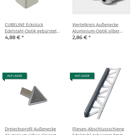
CUBELINE Eckstück
Viertelkreis Außenecke
Edelstahl-Optik gebürstet
Aluminium-Optik silber
10mm
eloxiert 8mm
4,88 €
*
2,86 €
*
AUF LAGER
AUF LAGER
Dreiecksprofil Außenecke
Fliesen-Abschlussschiene