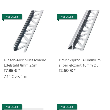
AUF LAGER
AUF LAGER
Fliesen-Abschlussschiene
Dreiecksprofil Aluminium
Edelstahl 8mm 2,5m
silber eloxiert 10mm 2,5
17,85 €
*
12,60 €
*
7,14 € pro 1 m
AUF LAGER
AUF LAGER