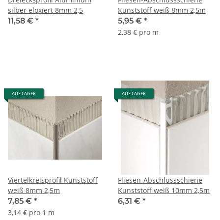
silber eloxiert 8mm 2,5
Kunststoff weiß 8mm 2,5m
11,58 €
*
5,95 €
*
2,38 € pro m
AUF LAGER
AUF LAGER
Viertelkreisprofil Kunststoff
Fliesen-Abschlussschiene
weiß 8mm 2,5m
Kunststoff weiß 10mm 2,5m
7,85 €
*
6,31 €
*
3,14 € pro 1 m