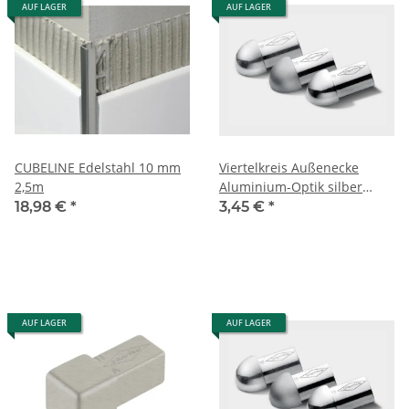
AUF LAGER
AUF LAGER
CUBELINE Edelstahl 10 mm
Viertelkreis Außenecke
2,5m
Aluminium-Optik silber
eloxiert 10mm
18,98 €
*
3,45 €
*
AUF LAGER
AUF LAGER