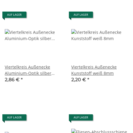
AUF LAGER
AUF LAGER
Viertelkreis Außenecke
Viertelkreis Außenecke
Aluminium-Optik silber
Kunststoff weiß 8mm
eloxiert 12,5mm
2,86 €
*
2,20 €
*
AUF LAGER
AUF LAGER