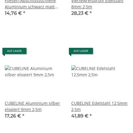
Fliesen-Abschlussschiene
Viertelkreisprofil Edelstahl
Aluminium schwarz matt
8mm 2,5m
eloxiert 10mm 2,5m
14,76 €
*
28,23 €
*
AUF LAGER
AUF LAGER
CUBELINE Aluminium silber
CUBELINE Edelstahl 12,5mm
eloxiert 9mm 2,5m
2,5m
17,26 €
*
41,89 €
*