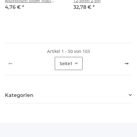
Aluminium silber matt
12,5mm 2,5m
eloxiert 8mm 1m
4,76 €
*
32,78 €
*
Artikel 1 - 50 von 103
Seite
1
Kategorien