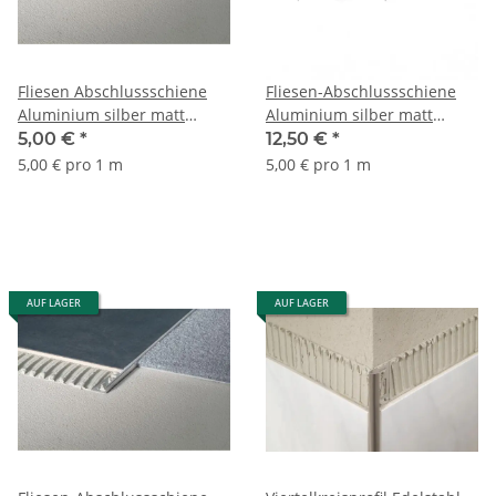
Fliesen Abschlussschiene
Fliesen-Abschlussschiene
Aluminium silber matt
Aluminium silber matt
eloxiert 10mm 1m
eloxiert 8mm 2,5m
5,00 €
*
12,50 €
*
5,00 € pro 1 m
5,00 € pro 1 m
AUF LAGER
AUF LAGER