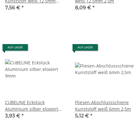
Kunststoff weiß 12,5mm
weiß 12,5mm 2,5m
2,5m
7,56 €
*
8,09 €
*
AUF LAGER
AUF LAGER
CUBELINE Eckstück
Fliesen-Abschlussschiene
Aluminium silber eloxiert
Kunststoff weiß 6mm 2,5m
9mm
3,93 €
*
5,12 €
*