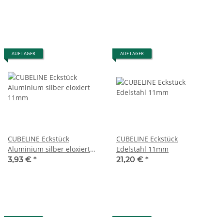
AUF LAGER
AUF LAGER
CUBELINE Eckstück
CUBELINE Eckstück
Aluminium silber eloxiert
Edelstahl 11mm
11mm
3,93 €
*
21,20 €
*