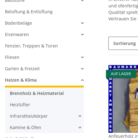
Baustoffe
und ofenferti
Belüftung & Entlüftung
Qualität spie
Vertrauen Sie
Bodenbeläge
Eisenwaren
Sortierung
Fenster, Treppen & Türen
Fliesen
Garten & Freizeit
AUF LAGER
Heizen & Klima
Brennholz & Heizmaterial
Heizlüfter
Infrarotheizkörper
Kamine & Öfen
Anfeuerholz i