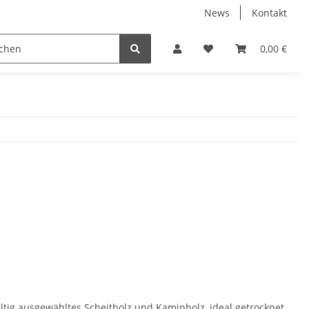
News
Kontakt
 Sanitär
Baustoffe
Belüftung & Entlüftung
0,00 €
ltig ausgewähltes Scheitholz und Kaminholz, ideal getrocknet