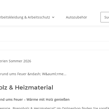
rbeitskleidung & Arbeitsschutz
Autozubehör
Bad &
lz & Heizmaterial
und ums Feuer – Wärme mit Holz genießen
tegorie „Brennholz & Heizmaterial“ im Onlineshop finden Sie sorgfä