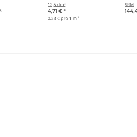
12,5 dm³
SRM
4,71 €
*
144,
3
3
0,38 € pro 1 m