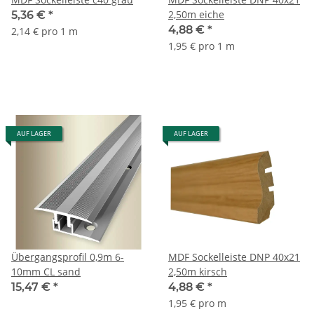
2,50m eiche
5,36 €
*
4,88 €
*
2,14 € pro 1 m
1,95 € pro 1 m
AUF LAGER
AUF LAGER
Übergangsprofil 0,9m 6-
MDF Sockelleiste DNP 40x21
10mm CL sand
2,50m kirsch
15,47 €
*
4,88 €
*
1,95 € pro m