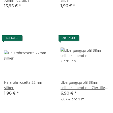
7,5mm CL silber
silber
15,95 €
*
1,96 €
*
AUF LAGER
AUF LAGER
Heizrohrrosette 22mm
Übergangsprofil 38mm
silber
selbstklebend mit Zierrillen
Aluminium eloxiert
1,96 €
*
6,90 €
*
edelstahl 90 cm
7,67 € pro 1 m