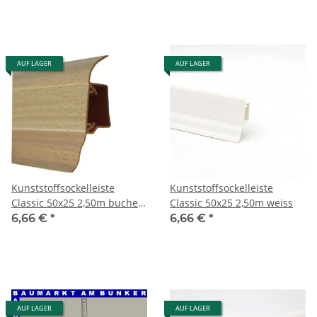
AUF LAGER
AUF LAGER
Kunststoffsockelleiste
Kunststoffsockelleiste
Classic 50x25 2,50m buche
Classic 50x25 2,50m weiss
gelb
6,66 €
*
6,66 €
*
AUF LAGER
AUF LAGER