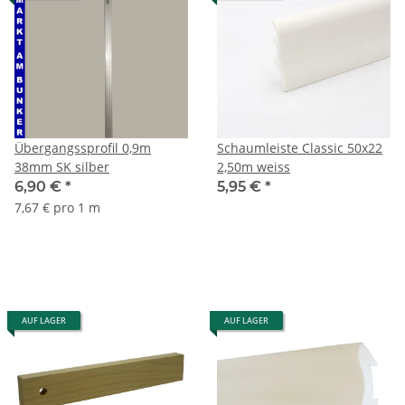
Übergangssprofil 0,9m
Schaumleiste Classic 50x22
38mm SK silber
2,50m weiss
6,90 €
*
5,95 €
*
7,67 € pro 1 m
AUF LAGER
AUF LAGER