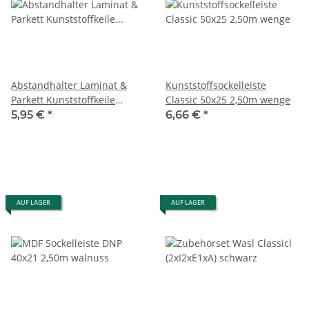
Abstandhalter Laminat &
Kunststoffsockelleiste
Parkett Kunststoffkeile
Classic 50x25 2,50m wenge
geriffelt 30 St.
5,95 €
*
6,66 €
*
AUF LAGER
AUF LAGER