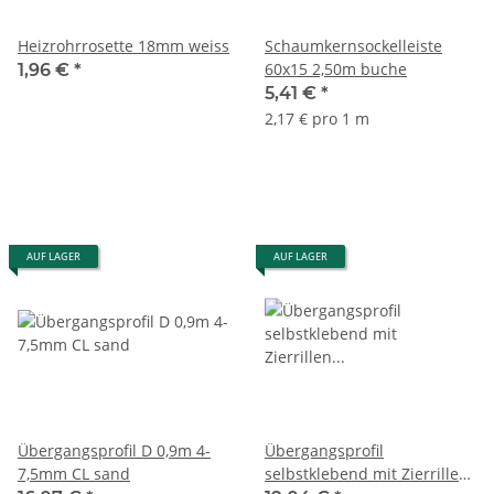
Heizrohrrosette 18mm weiss
Schaumkernsockelleiste
60x15 2,50m buche
1,96 €
*
5,41 €
*
2,17 € pro 1 m
AUF LAGER
AUF LAGER
Übergangsprofil D 0,9m 4-
Übergangsprofil
7,5mm CL sand
selbstklebend mit Zierrillen