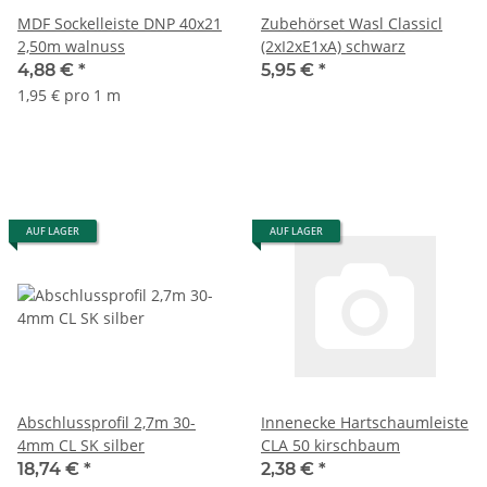
MDF Sockelleiste DNP 40x21
Zubehörset Wasl Classicl
2,50m walnuss
(2xI2xE1xA) schwarz
4,88 €
*
5,95 €
*
1,95 € pro 1 m
AUF LAGER
AUF LAGER
Abschlussprofil 2,7m 30-
Innenecke Hartschaumleiste
4mm CL SK silber
CLA 50 kirschbaum
18,74 €
*
2,38 €
*