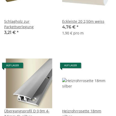
Schlagholz zur
Eckleiste 20 2,50m weiss
Parkettverlegung
4,76 €
*
3,21 €
*
1,90 € pro m
AUF LAGER
AUF LAGER
Übergangsprofil D 0,9m 4-
Heizrohrrosette 18mm