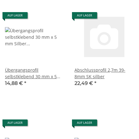
AUF LAGER
AUF LAGER
Übergangsprofil
Abschlussprofil 2,7m 39-
selbstklebend 30 mm x 5
8mm SK silber
mm Silber 2500 mm
14,88 €
*
22,49 €
*
AUF LAGER
AUF LAGER