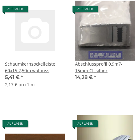
AUF LAGER
AUF LAGER
Schaumkernsockelleiste
Abschlussprofil 0,9m7-
60x15 2,50m walnuss
15mm CL silber
5,41 €
*
14,28 €
*
2,17 € pro 1 m
AUF LAGER
AUF LAGER