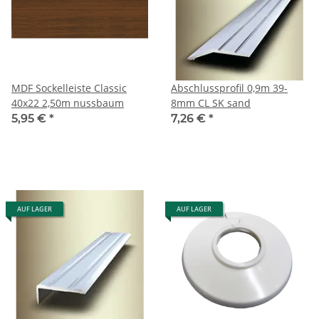
MDF Sockelleiste Classic
Abschlussprofil 0,9m 39-
40x22 2,50m nussbaum
8mm CL SK sand
5,95 €
*
7,26 €
*
AUF LAGER
AUF LAGER