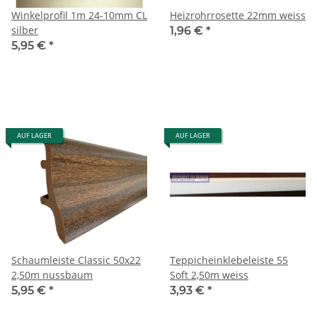
Winkelprofil 1m 24-10mm CL
Heizrohrrosette 22mm weiss
silber
1,96 €
*
5,95 €
*
AUF LAGER
AUF LAGER
Schaumleiste Classic 50x22
Teppicheinklebeleiste 55
2,50m nussbaum
Soft 2,50m weiss
5,95 €
*
3,93 €
*