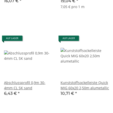
Aluminium eloxiert silber
16,07 €
*
19,04 €
*
270 cm
7,05 € pro 1 m
AUF LAGER
AUF LAGER
Abschlussprofil 0,9m 30-
Kunststoffsockelleiste Quick
4mm CL SK sand
MIG 60x20 2,50m alumetallic
6,43 €
*
10,71 €
*