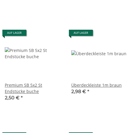
AUF LAGER
AUF LAGER
Premium SB 5x2 St
Überdeckleiste 1m braun
Endstücke buche
2,98 €
*
2,50 €
*