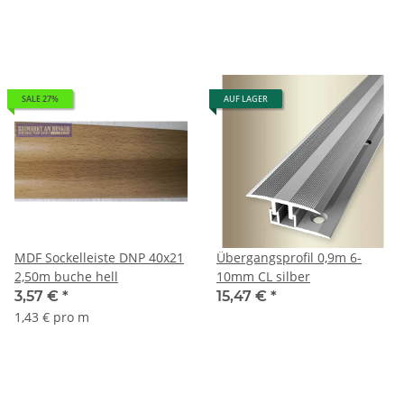
SALE 27%
AUF LAGER
MDF Sockelleiste DNP 40x21
Übergangsprofil 0,9m 6-
2,50m buche hell
10mm CL silber
3,57 €
*
15,47 €
*
1,43 € pro m