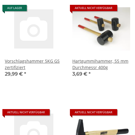
AUF LAGER
AKTUELL NICHT VERFÜGBAR
Vorschlagshammer 5KG GS
Hartgummihammer, 55 mm
zertifiziert
Durchmessr 400g
29,99 €
*
3,69 €
*
AKTUELL NICHT VERFÜGBAR
AKTUELL NICHT VERFÜGBAR