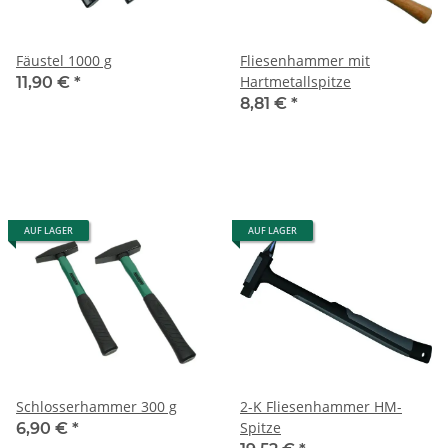
Fäustel 1000 g
Fliesenhammer mit
Hartmetallspitze
11,90 €
*
8,81 €
*
AUF LAGER
AUF LAGER
Schlosserhammer 300 g
2-K Fliesenhammer HM-
Spitze
6,90 €
*