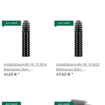
AUF LAGER
AUF LAGER
Installationsrohr FK 15 M16
Installationsrohr FK 15 M25
Biegsames Rohr -
Biegsames Rohr -
mittelschwer - schwarz -
mittelschwer - schwarz -
41,65 €
*
47,60 €
*
PVC 100m
PVC 75m
AUF LAGER
AUF LAGER