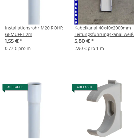
Installationsrohr M20 ROHR
Kabelkanal 40x40x2000mm
GEMUFFT 2m
Leitungsführungskanal weiß
1,55 €
*
5,80 €
*
0,77 € pro m
2,90 € pro 1 m
AUF LAGER
AUF LAGER