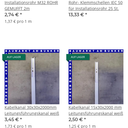
Installationsrohr M32 ROHR
Rohr- Klemmschellen IEC 50
GEMUFFT 2m
für Installationsrohr 25 St.
2,74 €
*
13,33 €
*
1,37 € pro 1 m
AUF LAGER
AUF LAGER
Kabelkanal 30x30x2000mm
Kabelkanal 15x30x2000 mm
Leitungsführungskanal weiß
Leitungsführungskanal weiß
3,45 €
*
2,50 €
*
1,73 € pro 1 m
1,25 € pro 1 m