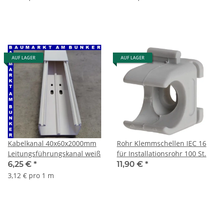
AUF LAGER
AUF LAGER
Kabelkanal 40x60x2000mm
Rohr Klemmschellen IEC 16
Leitungsführungskanal weiß
für Installationsrohr 100 St.
6,25 €
*
11,90 €
*
3,12 € pro 1 m