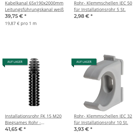
Kabelkanal 65x190x2000mm
Rohr- Klemmschellen IEC 50
Leitungsführungskanal weiß
für Installationsrohr 5 St.
39,75 €
*
2,98 €
*
19,87 € pro 1 m
AUF LAGER
AUF LAGER
Installationsrohr FK 15 M20
Rohr- Klemmschellen IEC 32
Biegsames Rohr -
für Installationsrohr 10 St.
mittelschwer - schwarz -
41,65 €
*
3,93 €
*
PVC 100m