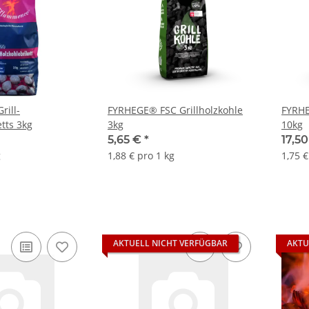
ill-
FYRHEGE® FSC Grillholzkohle
FYRHE
tts 3kg
3kg
10kg
5,65 €
*
17,5
g
1,88 € pro 1 kg
1,75 €
AKTUELL NICHT VERFÜGBAR
AKTU