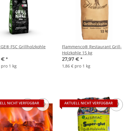
GE® FSC Grillholzkohle
Flammenco® Restaurant Grill-
Holzkohle 15 kg
0 €
*
27,97 €
*
 pro 1 kg
1,86 € pro 1 kg
ELL NICHT VERFÜGBAR
AKTUELL NICHT VERFÜGBAR