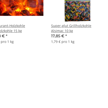
urant-Holzkohle
Super-glut Grillholzkohle
olzkohle 15 kg
Alsimac 10 kg
8 €
*
17,85 €
*
 pro 1 kg
1,79 € pro 1 kg