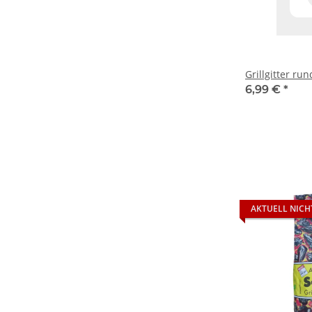
Grillgitter ru
6,99 €
*
AKTUELL NICH