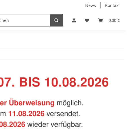
News
Kontakt
Baustoffe
Belüftung & Entlüftung
Bodenbelä
0,00 €