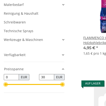
Malerbedarf
Reinigung & Haushalt
Schreibwaren
Technische Sprays
FLAMMENCO Gr
Werkzeuge & Maschinen
Holzkohlebrike
4,95 €
*
1,65 € pro 1 k
Verfügbarkeit
Preisspanne
EUR
EUR
AUF LAGER