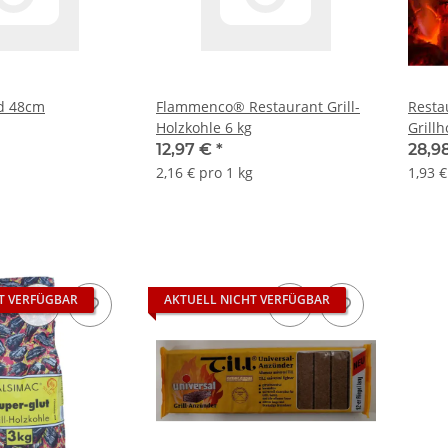
nd 48cm
Flammenco® Restaurant Grill-
Resta
Holzkohle 6 kg
Grillh
12,97 €
*
28,9
2,16 € pro 1 kg
1,93 €
T VERFÜGBAR
AKTUELL NICHT VERFÜGBAR