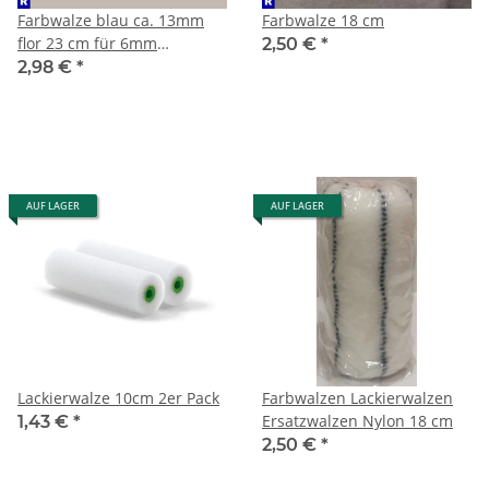
Farbwalze blau ca. 13mm
Farbwalze 18 cm
flor 23 cm für 6mm
2,50 €
*
Steckbügel
2,98 €
*
AUF LAGER
AUF LAGER
Lackierwalze 10cm 2er Pack
Farbwalzen Lackierwalzen
Ersatzwalzen Nylon 18 cm
1,43 €
*
2,50 €
*