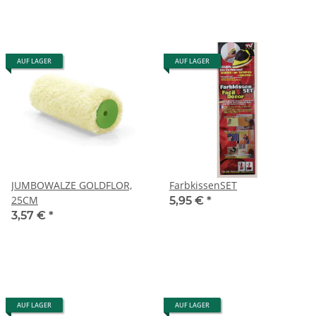
AUF LAGER
AUF LAGER
JUMBOWALZE GOLDFLOR,
FarbkissenSET
25CM
5,95 €
*
3,57 €
*
AUF LAGER
AUF LAGER