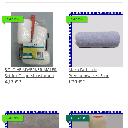
SALE 13%
SALE 25%
5 TLG.HEIMWERKER MALER
Mako Farbrolle
Set für Dispersionsfarben
Premiumwalze 15 cm
4,17 €
*
1,79 €
*
SALE 21%
AUF LAGER