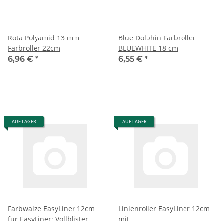
Rota Polyamid 13 mm
Blue Dolphin Farbroller
Farbroller 22cm
BLUEWHITE 18 cm
6,96 €
*
6,55 €
*
AUF LAGER
AUF LAGER
Farbwalze EasyLiner 12cm
Linienroller EasyLiner 12cm
für EasyLiner; Vollblister
mit