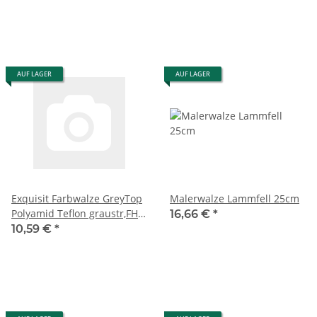
AUF LAGER
AUF LAGER
Exquisit Farbwalze GreyTop
Malerwalze Lammfell 25cm
Polyamid Teflon graustr,FH
16,66 €
*
18m
10,59 €
*