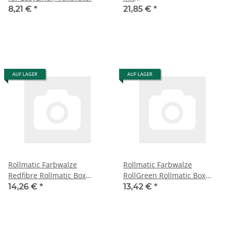
Randbegrenzung;Vollblister
8,21 €
*
21,85 €
*
AUF LAGER
AUF LAGER
Rollmatic Farbwalze
Rollmatic Farbwalze
Redfibre Rollmatic Box
RollGreen Rollmatic Box
gerade Ø80
gerade Ø88
14,26 €
*
13,42 €
*