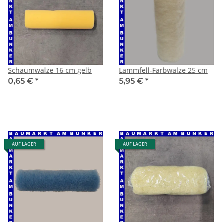
Schaumwalze 16 cm gelb
Lammfell-Farbwalze 25 cm
0,65 €
*
5,95 €
*
AUF LAGER
AUF LAGER