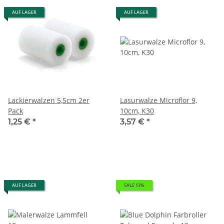
AUF LAGER
AUF LAGER
Lackierwalzen 5,5cm 2er
Lasurwalze Microflor 9,
Pack
10cm, K30
1,25 €
*
3,57 €
*
AUF LAGER
SALE 13%