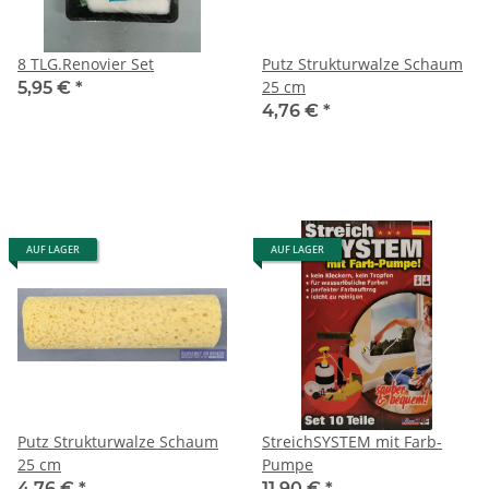
8 TLG.Renovier Set
Putz Strukturwalze Schaum
25 cm
5,95 €
*
4,76 €
*
AUF LAGER
AUF LAGER
Putz Strukturwalze Schaum
StreichSYSTEM mit Farb-
25 cm
Pumpe
4,76 €
*
11,90 €
*