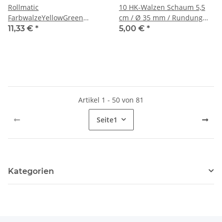
Rollmatic
10 HK-Walzen Schaum 5,5
FarbwalzeYellowGreen
cm / Ø 35 mm / Rundung
Rollmatic Box gerade Ø80
gerade
11,33 €
*
5,00 €
*
Artikel 1 - 50 von 81
Seite
1
Kategorien