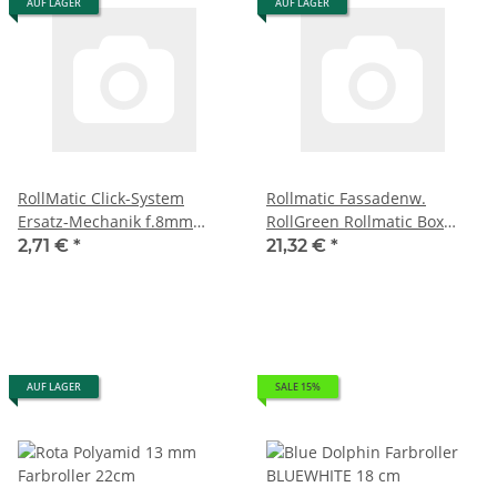
AUF LAGER
AUF LAGER
RollMatic Click-System
Rollmatic Fassadenw.
Ersatz-Mechanik f.8mm
RollGreen Rollmatic Box
Bügel
konisch Ø95
2,71 €
*
21,32 €
*
AUF LAGER
SALE 15%