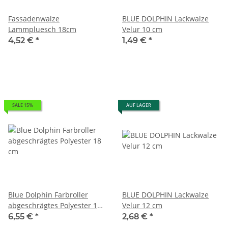
Fassadenwalze
BLUE DOLPHIN Lackwalze
Lammpluesch 18cm
Velur 10 cm
4,52 €
*
1,49 €
*
SALE 15%
AUF LAGER
Blue Dolphin Farbroller
BLUE DOLPHIN Lackwalze
abgeschrägtes Polyester 18
Velur 12 cm
cm
6,55 €
*
2,68 €
*