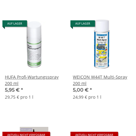
AUF LAGER
AUF LAGER
HUFA Profi-Wartungsspray
WEICON W44T Multi-Spray
200 ml
200 ml
5,95 €
*
5,00 €
*
29,75 € pro 1 l
24,99 € pro 1 l
AKTUELL NICHT VERFÜGBAR
AKTUELL NICHT VERFÜGBAR