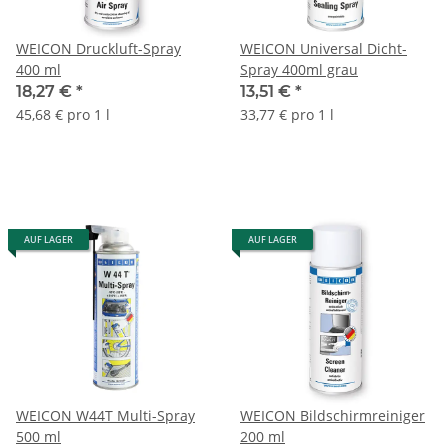
WEICON Druckluft-Spray
WEICON Universal Dicht-
400 ml
Spray 400ml grau
18,27 €
*
13,51 €
*
45,68 € pro 1 l
33,77 € pro 1 l
AUF LAGER
AUF LAGER
WEICON W44T Multi-Spray
WEICON Bildschirmreiniger
500 ml
200 ml