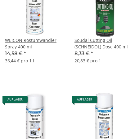
WEICON Rostumwandler
Soudal Cutting Oil
Spray 400 ml
(SCHNEIDÖL) Dose 400 ml
14,58 €
*
8,33 €
*
36,44 € pro 1 l
20,83 € pro 1 l
AUF LAGER
AUF LAGER