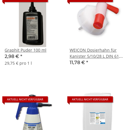
Graphit Puder 100 ml
WEICON Dosierhahn für
Kanister 5/10/28 L DIN 61,
2,98 €
*
Gewinde 61mm
11,78 €
*
29,75 € pro 1 l
AKTUELL NICHT VERFÜGBAR
AKTUELL NICHT VERFÜGBAR