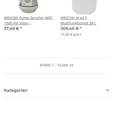
WEICON Pump-Sprüher WPS
WEICON W 44 T
1500 mit Viton-
Multifunktionsöl 28 L
Spezialdichtung
37,49 €
*
309,40 €
*
11,05 € pro l
Artikel 1 - 14 von 14
Kategorien