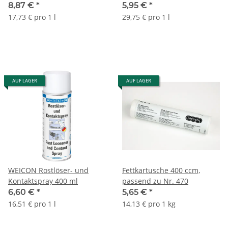
8,87 €
*
5,95 €
*
17,73 € pro 1 l
29,75 € pro 1 l
AUF LAGER
AUF LAGER
WEICON Rostlöser- und
Fettkartusche 400 ccm,
Kontaktspray 400 ml
passend zu Nr. 470
6,60 €
*
5,65 €
*
16,51 € pro 1 l
14,13 € pro 1 kg