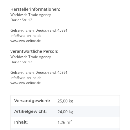
Herstellerinformationen:
Worldwide Trade Agency
Darler Str. 12
Gelsenkirchen, Deutschland, 45891
info@wta-online.de
www.wta-online.de
verantwortliche Person:
Worldwide Trade Agency
Darler Str. 12
Gelsenkirchen, Deutschland, 45891
info@wta-online.de
www.wta-online.de
Produkteigenschaft
Wert
Versandgewicht:
25,00 kg
Artikelgewicht:
24,00
kg
2
Inhalt:
1,26 m