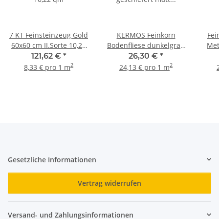
7 KT Feinsteinzeug Gold
KERMOS Feinkorn
Fei
60x60 cm II.Sorte 10,22
Bodenfliese dunkelgrau
Met
qm
geschiefert matt
ungl
121,62 €
*
26,30 €
*
unglasiert 30 x 30 x 0.9
2
2
8,33 € pro 1 m
24,13 € pro 1 m
cm Linz dunkelgrau
Gesetzliche Informationen
Vertrag widerrufen
Versand- und Zahlungsinformationen