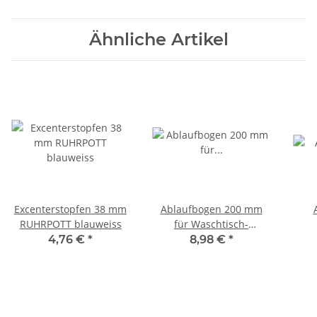
Ähnliche Artikel
Excenterstopfen 38 mm
Ablaufbogen 200 mm
RUHRPOTT blauweiss
für Waschtisch-
Röhrengeruchverschlüsse
Röhr
4,76 €
*
8,98 €
*