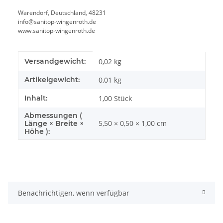
Warendorf, Deutschland, 48231
info@sanitop-wingenroth.de
www.sanitop-wingenroth.de
Produkteigenschaft
Wert
Versandgewicht:
0,02 kg
Artikelgewicht:
0,01
kg
Inhalt:
1,00 Stück
Abmessungen (
5,50 × 0,50 × 1,00 cm
Länge × Breite ×
Höhe ):
Benachrichtigen, wenn verfügbar