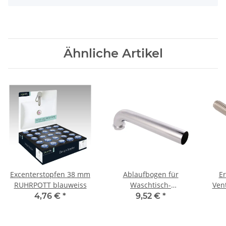
Ähnliche Artikel
Excenterstopfen 38 mm
Ablaufbogen für
Er
RUHRPOTT blauweiss
Waschtisch-
Vent
Röhrengeruchverschlüsse
4,76 €
*
9,52 €
*
300MM