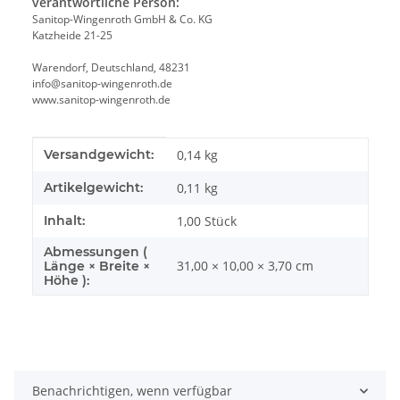
verantwortliche Person:
Sanitop-Wingenroth GmbH & Co. KG
Katzheide 21-25
Warendorf, Deutschland, 48231
info@sanitop-wingenroth.de
www.sanitop-wingenroth.de
Produkteigenschaft
Wert
Versandgewicht:
0,14 kg
Artikelgewicht:
0,11
kg
Inhalt:
1,00 Stück
Abmessungen (
31,00 × 10,00 × 3,70 cm
Länge × Breite ×
Höhe ):
Benachrichtigen, wenn verfügbar