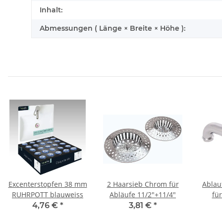
Inhalt:
Abmessungen ( Länge × Breite × Höhe ):
Excenterstopfen 38 mm
2 Haarsieb Chrom für
Ablau
RUHRPOTT blauweiss
Abläufe 11/2"+11/4"
fü
Röhren
4,76 €
*
3,81 €
*