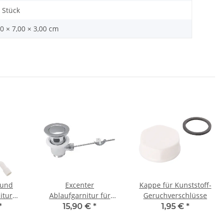
 Stück
0 × 7,00 × 3,00 cm
 und
Excenter
Kappe für Kunststoff-
itur
Ablaufgarnitur für
Geruchverschlüsse
ür
Waschtischarmaturen 1
*
15,90 €
*
1,95 €
*
1/2 x
1/4 Metall