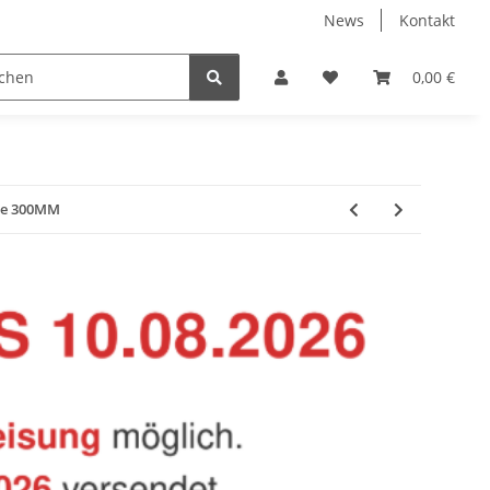
News
Kontakt
Baustoffe
Belüftung & Entlüftung
Bodenbelä
0,00 €
sse 300MM