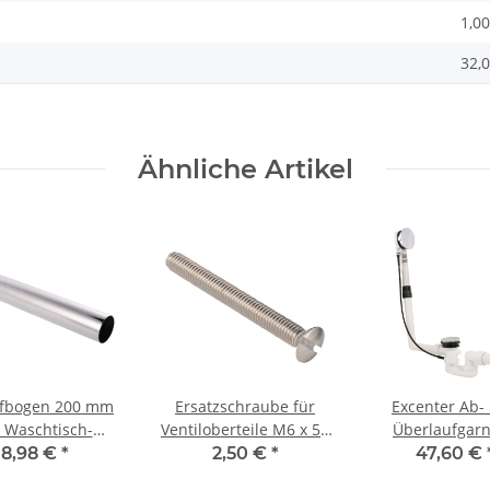
1,00
32,0
Ähnliche Artikel
fbogen 200 mm
Ersatzschraube für
Excenter Ab-
r Waschtisch-
Ventiloberteile M6 x 55
Überlaufgarn
geruchverschlüsse
mm verchromt
Multiplex f
8,98 €
*
2,50 €
*
47,60 €
Badewannen 1 