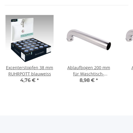
Excenterstopfen 38 mm
Ablaufbogen 200 mm
RUHRPOTT blauweiss
für Waschtisch-
Röhrengeruchverschlüsse
Röhr
4,76 €
*
8,98 €
*