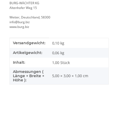
BURG-WÄCHTER KG
Altenhofer Weg 15
Wetter, Deutschland, 58300
info@burg.biz
www.burg.biz
Produkteigenschaft
Wert
Versandgewicht:
0,10 kg
Artikelgewicht:
0,06
kg
Inhalt:
1,00 Stück
Abmessungen (
5,00 × 3,00 × 1,00 cm
Länge × Breite ×
Höhe ):