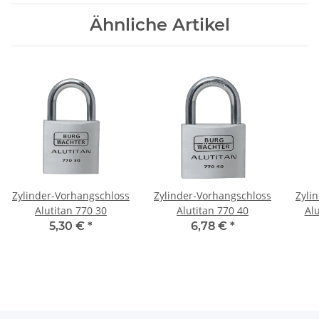
Ähnliche Artikel
Zylinder-Vorhangschloss
Zylinder-Vorhangschloss
Zyli
Alutitan 770 30
Alutitan 770 40
5,30 €
*
6,78 €
*