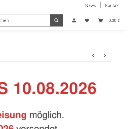
News
Kontakt
Baustoffe
Belüftung & Entlüftung
Bodenbelä
0,00 €