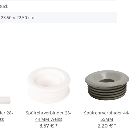
Stück
 23,50 × 22,50 cm
 28-
Spülrohrverbinder 28-
Spülrohrverbinder 44-
ss
44 MM Weiss
55MM
*
3,57 €
*
2,20 €
*