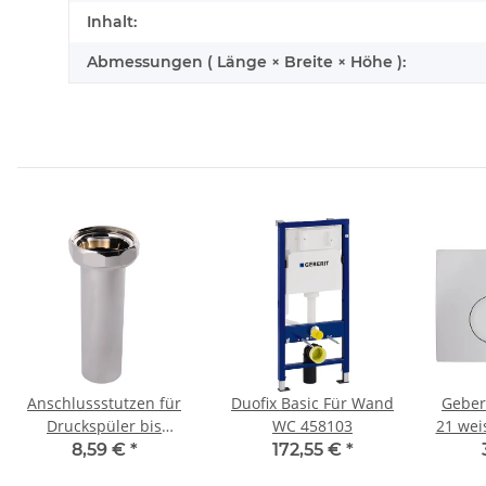
Inhalt:
Abmessungen ( Länge × Breite × Höhe ):
Anschlussstutzen für
Duofix Basic Für Wand
Geber
Druckspüler bis
WC 458103
21 wei
Baujahr 11/2011
D
8,59 €
*
172,55 €
*