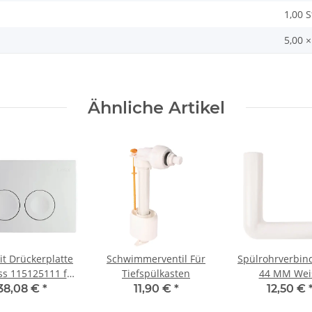
1,00 
5,00 ×
Ähnliche Artikel
it Drückerplatte
Schwimmerventil Für
Spülrohrverbinder
ss 115125111 für
Tiefspülkasten
44 MM Wei
uofix Basic
38,08 €
*
11,90 €
*
12,50 €