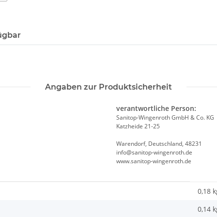
ügbar
Angaben zur Produktsicherheit
verantwortliche Person:
Sanitop-Wingenroth GmbH & Co. KG
Katzheide 21-25
Warendorf, Deutschland, 48231
info@sanitop-wingenroth.de
www.sanitop-wingenroth.de
0,18 k
0,14
k