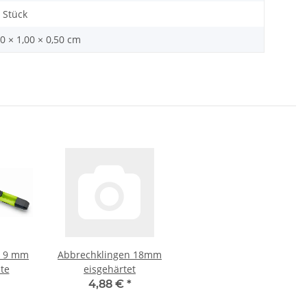
 Stück
0 × 1,00 × 0,50 cm
r 9 mm
Abbrechklingen 18mm
te
eisgehärtet
4,88 €
*