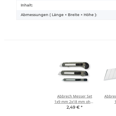
Inhalt:
Abmessungen ( Länge × Breite × Höhe ):
Abbrech Messer Set
Abbre
1x9 mm 2x18 mm ohne
Metallführung
Kl
2,49 €
*