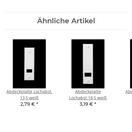
Ähnliche Artikel
Abdeckplatte Lochabst.
Abdeckplatte
Abd
13,5 weiß
Lochabst.18,5 weiß
2,79 €
*
3,19 €
*