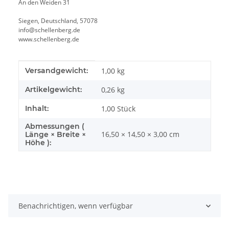
An den Weiden 31
Siegen, Deutschland, 57078
info@schellenberg.de
www.schellenberg.de
Produkteigenschaft
Wert
Versandgewicht:
1,00 kg
Artikelgewicht:
0,26
kg
Inhalt:
1,00 Stück
Abmessungen (
16,50 × 14,50 × 3,00 cm
Länge × Breite ×
Höhe ):
Benachrichtigen, wenn verfügbar