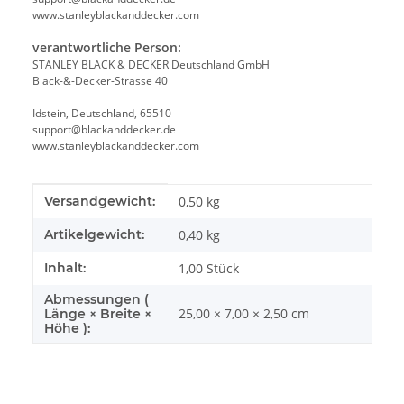
www.stanleyblackanddecker.com
verantwortliche Person:
STANLEY BLACK & DECKER Deutschland GmbH
Black-&-Decker-Strasse 40
Idstein, Deutschland, 65510
support@blackanddecker.de
www.stanleyblackanddecker.com
Produkteigenschaft
Wert
Versandgewicht:
0,50 kg
Artikelgewicht:
0,40
kg
Inhalt:
1,00 Stück
Abmessungen (
25,00 × 7,00 × 2,50 cm
Länge × Breite ×
Höhe ):