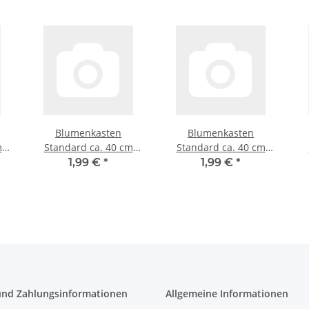
Blumenkasten
Blumenkasten
m
Standard ca. 40 cm
Standard ca. 40 cm
anthrazit
weiß
1,99 €
*
1,99 €
*
und Zahlungsinformationen
Allgemeine Informationen