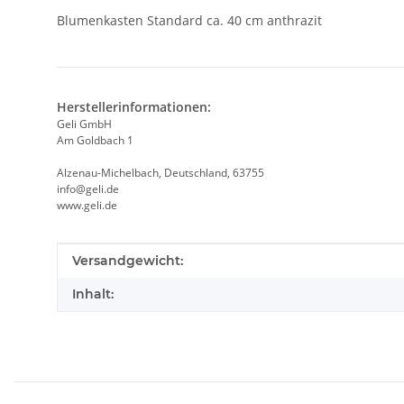
Blumenkasten Standard ca. 40 cm anthrazit
Herstellerinformationen:
Geli GmbH
Am Goldbach 1
Alzenau-Michelbach, Deutschland, 63755
info@geli.de
www.geli.de
Produkteigenschaft
Wert
Versandgewicht:
Inhalt: