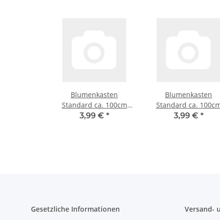
Blumenkasten
Blumenkasten
Standard ca. 100cm
Standard ca. 100c
weiß
anthrazit
3,99 €
*
3,99 €
*
Gesetzliche Informationen
Versand- 