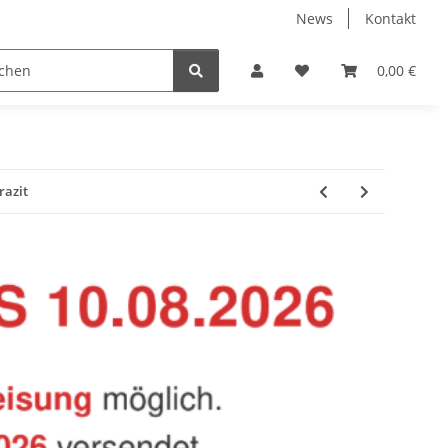
News
Kontakt
Baustoffe
Belüftung & Entlüftung
Bodenbelä
0,00 €
razit