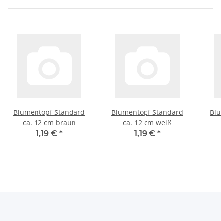
Blumentopf Standard
Blumentopf Standard
Blu
ca. 12 cm braun
ca. 12 cm weiß
1,19 €
*
1,19 €
*