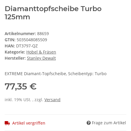
Diamanttopfscheibe Turbo
125mm
Artikelnummer:
88659
GTIN:
5035048085509
HAN:
DT3797-QZ
Kategorie:
Hobel & Fräsen
Hersteller:
Stanley Dewalt
EXTREME Diamant-Topfscheibe, Scheibentyp: Turbo
77,35 €
inkl. 19% USt. , zzgl.
Versand
Frage zum Artikel
Artikel vergriffen