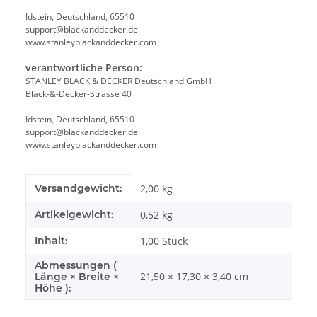
Idstein, Deutschland, 65510
support@blackanddecker.de
www.stanleyblackanddecker.com
verantwortliche Person:
STANLEY BLACK & DECKER Deutschland GmbH
Black-&-Decker-Strasse 40
Idstein, Deutschland, 65510
support@blackanddecker.de
www.stanleyblackanddecker.com
Produkteigenschaft
Wert
Versandgewicht:
2,00 kg
Artikelgewicht:
0,52
kg
Inhalt:
1,00 Stück
Abmessungen (
21,50 × 17,30 × 3,40 cm
Länge × Breite ×
Höhe ):