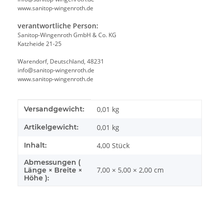
www.sanitop-wingenroth.de
verantwortliche Person:
Sanitop-Wingenroth GmbH & Co. KG
Katzheide 21-25
Warendorf, Deutschland, 48231
info@sanitop-wingenroth.de
www.sanitop-wingenroth.de
Produkteigenschaft
Wert
Versandgewicht:
0,01 kg
Artikelgewicht:
0,01
kg
Inhalt:
4,00 Stück
Abmessungen (
7,00 × 5,00 × 2,00 cm
Länge × Breite ×
Höhe ):