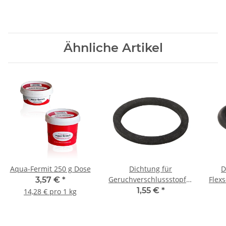
Ähnliche Artikel
Aqua-Fermit 250 g Dose
Dichtung für
D
Geruchverschlussstopfen
Flex
3,57 €
*
1"
Inne
1,55 €
*
14,28 € pro 1 kg