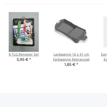
8 TLG.Renovier Set
Lackwanne 16 x 31 cm
Eas
Farbwanne Regranulat
Ku
5,95 €
*
1,85 €
*