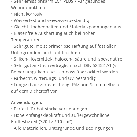
• Sehr emissionsarm EC1 PLUS / Für gesundes
Wohnraumklima
• Nicht korrosiv
• Wasserfest und seewasserbeständig
• Gleicht Unebenheiten und Materialspannungen aus
• Blasenfreie Aushärtung auch bei hohen
Temperaturen
• Sehr gute, meist primerlose Haftung auf fast allen
Untergründen, auch auf feuchten
• Silikon-, lösemittel-, halogen-, säure und isocyanatfrei
• Sehr gut anstrichverträglich nach DIN 52452-A1 (s.
Bemerkung), kann nass-in-nass überlackiert werden
• Farbecht, witterungs- und UV-beständig
• Fungizid ausgerüstet, beugt Pilz und Schimmelbefall
auf dem Dichtstoff vor
Anwendungen:
• Perfekt für haftstarke Verklebungen
• Hohe Anfangsklebkraft und außergewöhnliche
Endfestigkeit (320 kg / 10 cm²)
• Alle Materialien, Untergründe und Bedingungen