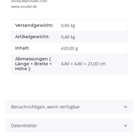
verkauf@soudal.com
www.soudal.de
Produkteigenschaft
Wert
Versandgewicht:
0,80 kg
Artikelgewicht:
0,48
kg
Inhalt:
420,00 g
Abmessungen (
4,80 × 4,80 × 23,00 cm
Länge × Breite ×
Höhe ):
Benachrichtigen, wenn verfügbar
Datenblätter