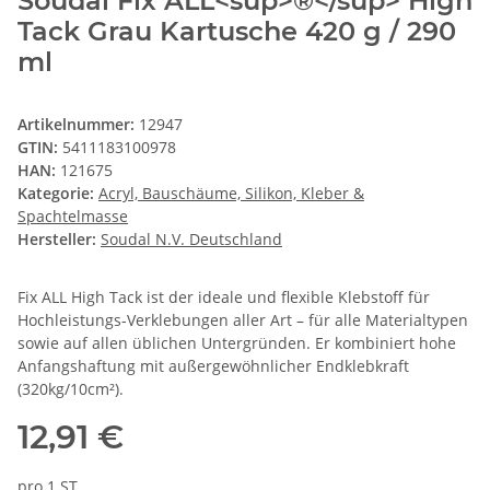
Soudal Fix ALL<sup>®</sup> High
Tack Grau Kartusche 420 g / 290
ml
Artikelnummer:
12947
GTIN:
5411183100978
HAN:
121675
Kategorie:
Acryl, Bauschäume, Silikon, Kleber &
Spachtelmasse
Hersteller:
Soudal N.V. Deutschland
Fix ALL High Tack ist der ideale und flexible Klebstoff für
Hochleistungs-Verklebungen aller Art – für alle Materialtypen
sowie auf allen üblichen Untergründen. Er kombiniert hohe
Anfangshaftung mit außergewöhnlicher Endklebkraft
(320kg/10cm²).
12,91 €
pro 1 ST