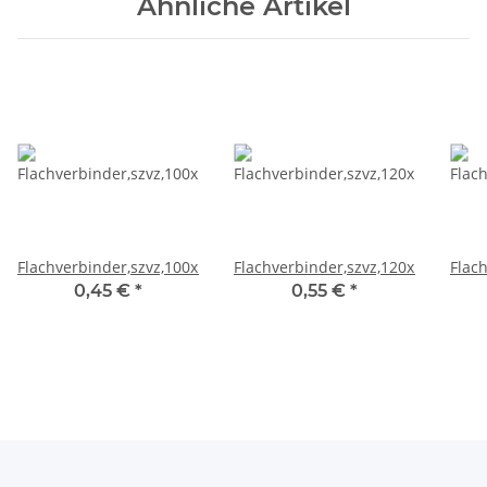
Ähnliche Artikel
Flachverbinder,szvz,100x15CF
Flachverbinder,szvz,120x16CF
Flac
0,45 €
*
0,55 €
*