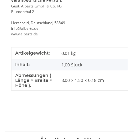
verantwortliche Person:
Gust. Alberts GmbH & Co. KG
Blumenthal 2
Herscheid, Deutschland, 58849
info@alberts.de
www.alberts.de
Produkteigenschaft
Wert
Artikelgewicht:
0,01
kg
Inhalt:
1,00 Stück
Abmessungen (
8,00 × 1,50 × 0,18 cm
Länge × Breite ×
Höhe ):