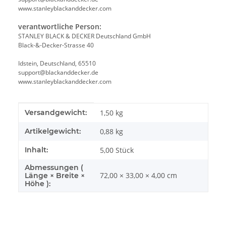
www.stanleyblackanddecker.com
verantwortliche Person:
STANLEY BLACK & DECKER Deutschland GmbH
Black-&-Decker-Strasse 40
Idstein, Deutschland, 65510
support@blackanddecker.de
www.stanleyblackanddecker.com
Produkteigenschaft
Wert
Versandgewicht:
1,50 kg
Artikelgewicht:
0,88
kg
Inhalt:
5,00 Stück
Abmessungen (
72,00 × 33,00 × 4,00 cm
Länge × Breite ×
Höhe ):