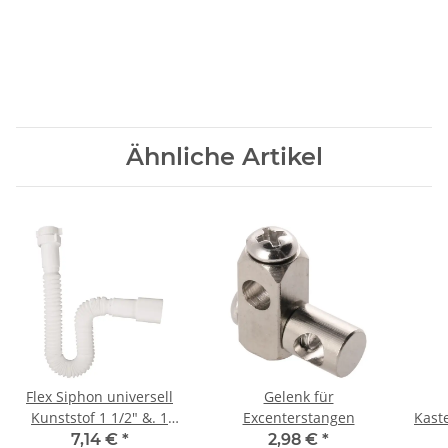
Ähnliche Artikel
Flex Siphon universell
Gelenk für
Kunststof 1 1/2" &. 1
Excenterstangen
Kast
1/4" 40/50MM
für 
7,14 €
*
2,98 €
*