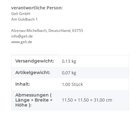
verantwortliche Person:
Geli GmbH
Am Goldbach 1
Alzenau-Michelbach, Deutschland, 63755
info@geli.de
www.geli.de
Produkteigenschaft
Wert
Versandgewicht:
0,13 kg
Artikelgewicht:
0,07
kg
Inhalt:
1,00 Stück
Abmessungen (
11,50 × 11,50 × 31,00 cm
Länge × Breite ×
Höhe ):