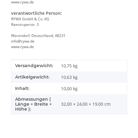
www.rywa.de
verantwortliche Person:
RYWA GmbH & Co. KG
Raestruperstr. 3
Warendorf, Deutschland, 48231
info@rywa.de
www.rywa.de
Produkteigenschaft
Wert
Versandgewicht:
10,75 kg
Artikelgewicht:
10,63
kg
Inhalt:
10,00 kg
Abmessungen (
32,00 × 24,00 × 19,00 cm
Länge × Breite ×
Höhe ):