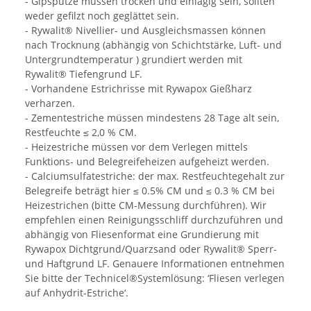
- Gipsputze müssen trocken und einlagig sein, sollten
weder gefilzt noch geglättet sein.
- Rywalit® Nivellier- und Ausgleichsmassen können
nach Trocknung (abhängig von Schichtstärke, Luft- und
Untergrundtemperatur ) grundiert werden mit
Rywalit® Tiefengrund LF.
- Vorhandene Estrichrisse mit Rywapox Gießharz
verharzen.
- Zementestriche müssen mindestens 28 Tage alt sein,
Restfeuchte ≤ 2,0 % CM.
- Heizestriche müssen vor dem Verlegen mittels
Funktions- und Belegreifeheizen aufgeheizt werden.
- Calciumsulfatestriche: der max. Restfeuchtegehalt zur
Belegreife beträgt hier ≤ 0.5% CM und ≤ 0.3 % CM bei
Heizestrichen (bitte CM-Messung durchführen). Wir
empfehlen einen Reinigungsschliff durchzuführen und
abhängig von Fliesenformat eine Grundierung mit
Rywapox Dichtgrund/Quarzsand oder Rywalit® Sperr-
und Haftgrund LF. Genauere Informationen entnehmen
Sie bitte der Technicel®Systemlösung: ‘Fliesen verlegen
auf Anhydrit-Estriche‘.