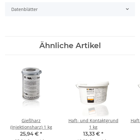
Datenblätter
Ähnliche Artikel
Gießharz
Haft- und Kontaktgrund
Haft
(Injektionsharz) 1 kg
1 kg
25,94 €
*
13,33 €
*