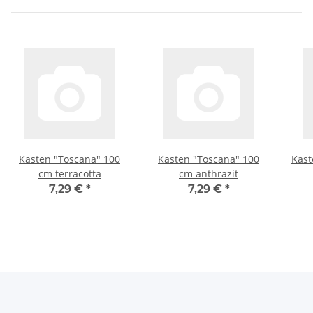
Kasten "Toscana" 100
Kasten "Toscana" 100
Kast
cm terracotta
cm anthrazit
7,29 €
*
7,29 €
*