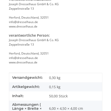
Joseph Dresselhaus GmbH & Co. KG
Zeppelinstraße 13
Herford, Deutschland, 32051
info@dresselhaus.de
www.dresselhaus.de
verantwortliche Person:
Joseph Dresselhaus GmbH & Co. KG
Zeppelinstraße 13
Herford, Deutschland, 32051
info@dresselhaus.de
www.dresselhaus.de
Produkteigenschaft
Wert
Versandgewicht:
0,30 kg
Artikelgewicht:
0,15
kg
Inhalt:
50,00 Stück
Abmessungen (
6,00 × 4,50 × 4,00 cm
Länge × Breite ×