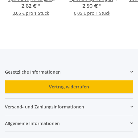
verz. 50 St.
verz. 50 St.
2,62 €
*
2,50 €
*
0,05 € pro 1 Stück
0,05 € pro 1 Stück
Gesetzliche Informationen
Vertrag widerrufen
Versand- und Zahlungsinformationen
Allgemeine Informationen