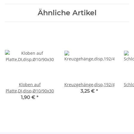
Ähnliche Artikel
Kloben auf
Kreuzgehänge,disp,192/45x90
Schl
Platte,DI,disp,Ø10/90x30
3,25 €
*
1,90 €
*