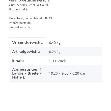
verantwortliche Person:
Gust. Alberts GmbH & Co. KG
Blumenthal 2
Herscheid, Deutschland, 58849
info@alberts.de
www.alberts.de
Produkteigenschaft
Wert
Versandgewicht:
0,40 kg
Artikelgewicht:
0,23
kg
Inhalt:
1,00 Stück
Abmessungen (
19,20 × 9,00 × 0,20 cm
Länge × Breite ×
Höhe ):