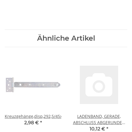
Ähnliche Artikel
Kreuzgehänge,disp,292,5/45x90
LADENBAND, GERADE,
ABSCHLUSS ABGERUNDET,
2,98 €
*
FEUERVERZ., LXB1. #GAH
10,12 €
*