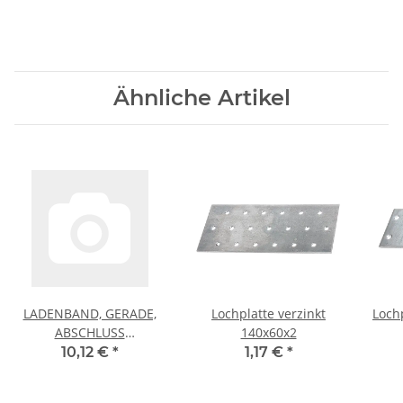
Ähnliche Artikel
CF
LADENBAND, GERADE,
Lochplatte verzinkt
Loch
ABSCHLUSS
140x60x2
ABGERUNDET,
10,12 €
*
1,17 €
*
FEUERVERZ., LXB1. #GAH
312381