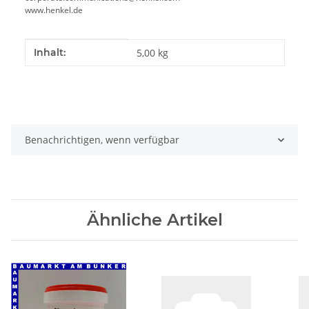
www.henkel.de
Produkteigenschaft
Wert
Inhalt:
5,00 kg
Benachrichtigen, wenn verfügbar
Ähnliche Artikel