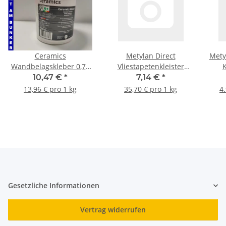
Ceramics
Metylan Direct
Mety
Wandbelagskleber 0,75
Vliestapetenkleister
K
kg
200G
10,47 €
*
7,14 €
*
13,96 € pro 1 kg
35,70 € pro 1 kg
4
Gesetzliche Informationen
Vertrag widerrufen