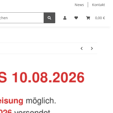
News
Kontakt
Baustoffe
Belüftung & Entlüftung
Bodenbelä
0,00 €