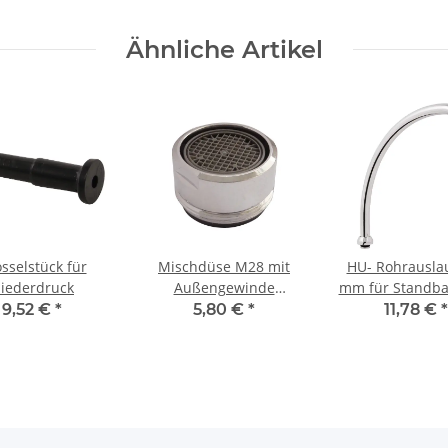
Ähnliche Artikel
sselstück für
Mischdüse M28 mit
HU- Rohrausla
iederdruck
Außengewinde
mm für Standba
Messing
verchrom
9,52 €
*
5,80 €
*
11,78 €
*