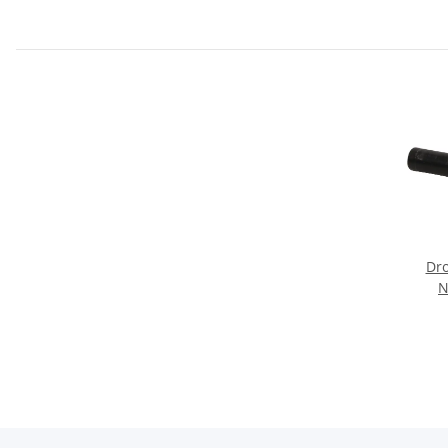
Dro
N