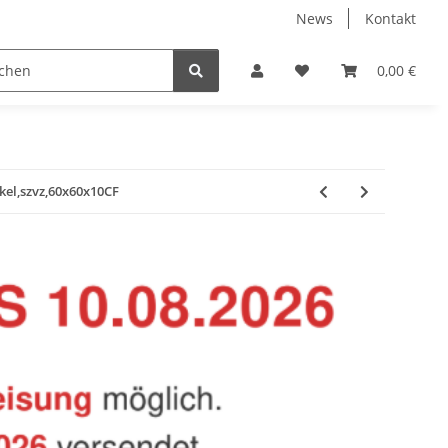
News
Kontakt
Baustoffe
Belüftung & Entlüftung
Bodenbelä
0,00 €
el,szvz,60x60x10CF