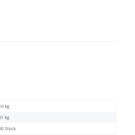
10 kg
01
kg
00 Stück